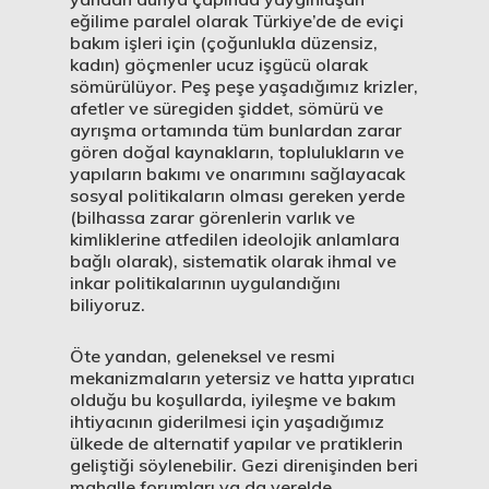
eğilime paralel olarak Türkiye’de de eviçi
bakım işleri için (çoğunlukla düzensiz,
kadın) göçmenler ucuz işgücü olarak
sömürülüyor. Peş peşe yaşadığımız krizler,
afetler ve süregiden şiddet, sömürü ve
ayrışma ortamında tüm bunlardan zarar
gören doğal kaynakların, toplulukların ve
yapıların bakımı ve onarımını sağlayacak
sosyal politikaların olması gereken yerde
(bilhassa zarar görenlerin varlık ve
kimliklerine atfedilen ideolojik anlamlara
bağlı olarak), sistematik olarak ihmal ve
inkar politikalarının uygulandığını
biliyoruz.
Öte yandan, geleneksel ve resmi
mekanizmaların yetersiz ve hatta yıpratıcı
olduğu bu koşullarda, iyileşme ve bakım
ihtiyacının giderilmesi için yaşadığımız
ülkede de alternatif yapılar ve pratiklerin
geliştiği söylenebilir. Gezi direnişinden beri
mahalle forumları ya da yerelde