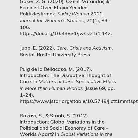
Göker, Z. G. (2020). Özenli Vatandaşlık:
Feminist Özen Etiğini Yeniden
Politikleştirmek.
Kadın/Woman 2000,
Journal for Women’s Studies
,
21
(1), 89–
106.
https://doi.org/10.33831/jws.v21i1.142.
Jupp, E. (2022).
Care, Crisis and Activism
.
Bristol: Bristol University Press.
Puig de la Bellacasa, M. (2017).
Introduction: The Disruptive Thought of
Care. In
Matters of Care: Speculative Ethics
in More than Human Worlds
(Issue 69, pp.
1–24).
https://www.jstor.org/stable/10.5749/j.ctt1mmfspt
Razavi, S., & Staab, S. (2012).
Introduction: Global Variations in the
Political and Social Economy of Care –
Worlds Apart? In
Global Variations in the