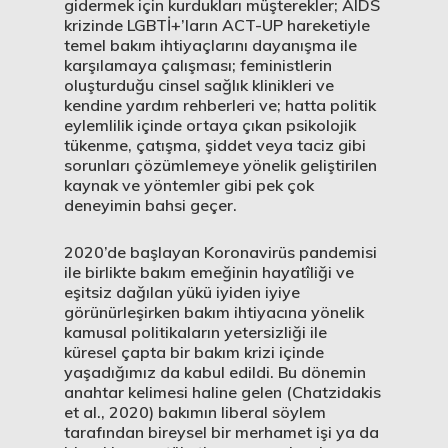
gidermek için kurdukları müşterekler; AIDS
krizinde LGBTİ+’ların ACT-UP hareketiyle
temel bakım ihtiyaçlarını dayanışma ile
karşılamaya çalışması; feministlerin
oluşturduğu cinsel sağlık klinikleri ve
kendine yardım rehberleri ve; hatta politik
eylemlilik içinde ortaya çıkan psikolojik
tükenme, çatışma, şiddet veya taciz gibi
sorunları çözümlemeye yönelik geliştirilen
kaynak ve yöntemler gibi pek çok
deneyimin bahsi geçer.
2020’de başlayan Koronavirüs pandemisi
ile birlikte bakım emeğinin hayatîliği ve
eşitsiz dağılan yükü iyiden iyiye
görünürleşirken bakım ihtiyacına yönelik
kamusal politikaların yetersizliği ile
küresel çapta bir bakım krizi içinde
yaşadığımız da kabul edildi. Bu dönemin
anahtar kelimesi haline gelen (Chatzidakis
et al., 2020) bakımın liberal söylem
tarafından bireysel bir merhamet işi ya da