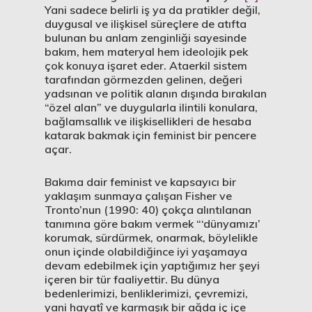
Yani sadece belirli iş ya da pratikler değil,
duygusal ve ilişkisel süreçlere de atıfta
bulunan bu anlam zenginliği sayesinde
bakım, hem materyal hem ideolojik pek
çok konuya işaret eder. Ataerkil sistem
tarafından görmezden gelinen, değeri
yadsınan ve politik alanın dışında bırakılan
“özel alan” ve duygularla ilintili konulara,
bağlamsallık ve ilişkisellikleri de hesaba
katarak bakmak için feminist bir pencere
açar.
Bakıma dair feminist ve kapsayıcı bir
yaklaşım sunmaya çalışan Fisher ve
Tronto’nun (1990: 40) çokça alıntılanan
tanımına göre bakım vermek “‘dünyamızı’
korumak, sürdürmek, onarmak, böylelikle
onun içinde olabildiğince iyi yaşamaya
devam edebilmek için yaptığımız her şeyi
içeren bir tür faaliyettir. Bu dünya
bedenlerimizi, benliklerimizi, çevremizi,
yani hayatî ve karmaşık bir ağda iç içe