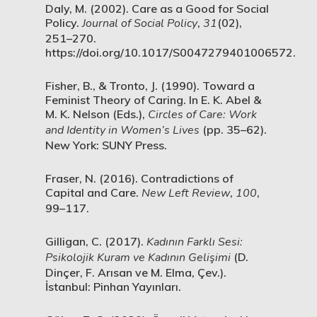
Daly, M. (2002). Care as a Good for Social
Policy.
Journal of Social Policy
,
31
(02),
251–270.
https://doi.org/10.1017/S0047279401006572.
Fisher, B., & Tronto, J. (1990). Toward a
Feminist Theory of Caring. In E. K. Abel &
M. K. Nelson (Eds.),
Circles of Care: Work
and Identity in Women’s Lives
(pp. 35–62).
New York: SUNY Press.
Fraser, N. (2016). Contradictions of
Capital and Care.
New Left Review
,
100
,
99–117.
Gilligan, C. (2017).
Kadının Farklı Sesi:
Psikolojik Kuram ve Kadının Gelişimi
(D.
Dinçer, F. Arısan ve M. Elma, Çev.).
İstanbul: Pinhan Yayınları.