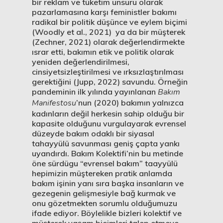
bir reklam ve tüketim unsuru olarak
pazarlamasına karşı feministler bakımı
radikal bir politik düşünce ve eylem biçimi
(Woodly et al., 2021) ya da bir müşterek
(Zechner, 2021) olarak değerlendirmekte
ısrar etti, bakımın etik ve politik olarak
yeniden değerlendirilmesi,
cinsiyetsizleştirilmesi ve ırksızlaştırılması
gerektiğini (Jupp, 2022) savundu. Örneğin
pandeminin ilk yılında yayınlanan
Bakım
Manifestosu
’nun (2020) bakımın yalnızca
kadınların değil herkesin sahip olduğu bir
kapasite olduğunu vurgulayarak evrensel
düzeyde bakım odaklı bir siyasal
tahayyülü savunması geniş çapta yankı
uyandırdı. Bakım Kolektifi’nin bu metinde
öne sürdügu “evrensel bakım” taayyülü
hepimizin müştereken pratik anlamda
bakım işinin yanı sıra başka insanların ve
gezegenin gelişmesiyle bağ kurmak ve
onu gözetmekten sorumlu olduğumuzu
ifade ediyor. Böylelikle bizleri kolektif ve