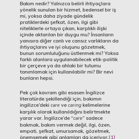
Bakım nedir? Yalnızca belirli ihtiyaçlara
yönelik sunulan bir hizmet, bedensel bir iş
mi, yoksa daha ziyade gündelik
pratiklerdeki şefkat, özen, ilgi gibi
niteliklerle ortaya çıkan, karşılıklı ilişki
içinde aktarılan bir duygu mu? İnsanların
yanısıra diğer canlı ve cansız varlıkların da
ihtiyaçlarını ve iyi oluşunu gözetmek,
bunun sorumluluğunu üstlenmek mi? Yoksa
farklı alanlara uygulanabilecek etik-politik
bir çerçeve ya da ahlaki bir tutumu
tanımlamak için kullanılabilir mi? Bir nevi
bunların hepsi.
Pek çok kavram gibi esasen İngilizce
literatürde şekillendiği için, bakımın
ingilizce’deki
care
ve
caring
kelimelerine
karşılık olarak kullanıldığını belirtmekte
yarar var. İngilizce’de “
care
” sadece
bakmak, bakım vermek değil, ilgi, özen,
empati, şefkat, umursamak, gözetmek,
önemsemek gibi anlamları da içeriyor.
[1]