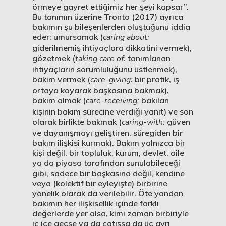
örmeye gayret ettiğimiz her şeyi kapsar”.
Bu tanımın üzerine Tronto (2017) ayrıca
bakımın şu bileşenlerden oluştuğunu iddia
eder: umursamak (
caring about:
giderilmemiş ihtiyaçlara dikkatini vermek),
gözetmek (
taking care of:
tanımlanan
ihtiyaçların sorumluluğunu üstlenmek),
bakım vermek (
care-giving:
bir pratik, iş
ortaya koyarak başkasına bakmak),
bakım almak (
care-receiving:
bakılan
kişinin bakım sürecine verdiği yanıt) ve son
olarak birlikte bakmak (
caring-with:
güven
ve dayanışmayı geliştiren, süregiden bir
bakım ilişkisi kurmak). Bakım yalnızca bir
kişi değil, bir topluluk, kurum, devlet, aile
ya da piyasa tarafından sunulabileceği
gibi, sadece bir başkasına değil, kendine
veya (kolektif bir eyleyişte) birbirine
yönelik olarak da verilebilir. Öte yandan
bakımın her ilişkisellik içinde farklı
değerlerde yer alsa, kimi zaman birbiriyle
iç içe geçse ya da çatışsa da üç ayrı