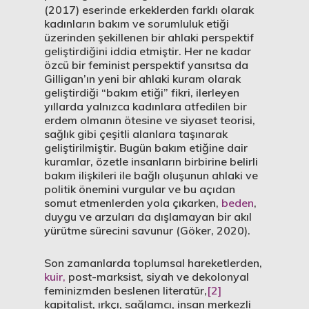
(2017) eserinde erkeklerden farklı olarak
kadınların bakım ve sorumluluk etiği
üzerinden şekillenen bir ahlaki perspektif
geliştirdiğini iddia etmiştir. Her ne kadar
özcü bir feminist perspektif yansıtsa da
Gilligan’ın yeni bir ahlaki kuram olarak
geliştirdiği “bakım etiği” fikri, ilerleyen
yıllarda yalnızca kadınlara atfedilen bir
erdem olmanın ötesine ve siyaset teorisi,
sağlık gibi çeşitli alanlara taşınarak
geliştirilmiştir. Bugün bakım etiğine dair
kuramlar, özetle insanların birbirine belirli
bakım ilişkileri ile bağlı oluşunun ahlaki ve
politik önemini vurgular ve bu açıdan
somut etmenlerden yola çıkarken,
beden
,
duygu ve arzuları da dışlamayan bir akıl
yürütme sürecini savunur (Göker, 2020).
Son zamanlarda toplumsal hareketlerden,
kuir,
post-marksist, siyah ve dekolonyal
feminizmden beslenen literatür,
[2]
kapitalist, ırkçı, sağlamcı, insan merkezli