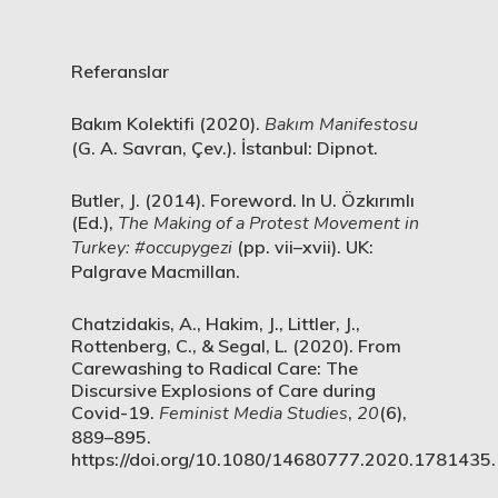
Referanslar
Bakım Kolektifi (2020).
Bakım Manifestosu
(G. A. Savran, Çev.). İstanbul: Dipnot.
Butler, J. (2014). Foreword. In U. Özkırımlı
(Ed.),
The Making of a Protest Movement in
Turkey: #occupygezi
(pp. vii–xvii). UK:
Palgrave Macmillan.
Chatzidakis, A., Hakim, J., Littler, J.,
Rottenberg, C., & Segal, L. (2020). From
Carewashing to Radical Care: The
Discursive Explosions of Care during
Covid-19.
Feminist Media Studies
,
20
(6),
889–895.
https://doi.org/10.1080/14680777.2020.1781435.