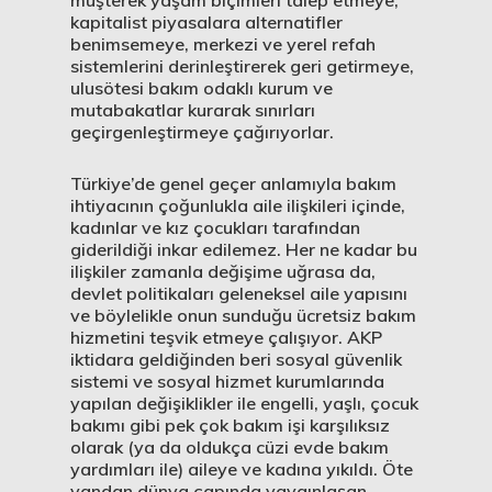
müşterek yaşam biçimleri talep etmeye,
kapitalist piyasalara alternatifler
benimsemeye, merkezi ve yerel refah
sistemlerini derinleştirerek geri getirmeye,
ulusötesi bakım odaklı kurum ve
mutabakatlar kurarak sınırları
geçirgenleştirmeye çağırıyorlar.
Türkiye’de genel geçer anlamıyla bakım
ihtiyacının çoğunlukla aile ilişkileri içinde,
kadınlar ve kız çocukları tarafından
giderildiği inkar edilemez. Her ne kadar bu
ilişkiler zamanla değişime uğrasa da,
devlet politikaları geleneksel aile yapısını
ve böylelikle onun sunduğu ücretsiz bakım
hizmetini teşvik etmeye çalışıyor. AKP
iktidara geldiğinden beri sosyal güvenlik
sistemi ve sosyal hizmet kurumlarında
yapılan değişiklikler ile engelli, yaşlı, çocuk
bakımı gibi pek çok bakım işi karşılıksız
olarak (ya da oldukça cüzi evde bakım
yardımları ile) aileye ve kadına yıkıldı. Öte
yandan dünya çapında yaygınlaşan