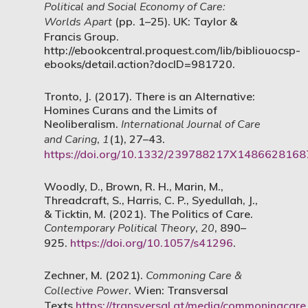
Political and Social Economy of Care:
Worlds Apart
(pp. 1–25). UK: Taylor &
Francis Group.
http://ebookcentral.proquest.com/lib/bibliouocsp-
ebooks/detail.action?docID=981720.
Tronto, J. (2017). There is an Alternative:
Homines Curans and the Limits of
Neoliberalism.
International Journal of Care
and Caring
,
1
(1), 27–43.
https://doi.org/10.1332/239788217X148662816
Woodly, D., Brown, R. H., Marin, M.,
Threadcraft, S., Harris, C. P., Syedullah, J.,
& Ticktin, M. (2021). The Politics of Care.
Contemporary Political Theory
,
20
, 890–
925.
https://doi.org/10.1057/s41296
.
Zechner, M. (2021).
Commoning Care &
Collective Power
. Wien: Transversal
Texts.
https://transversal.at/media/commoningcare