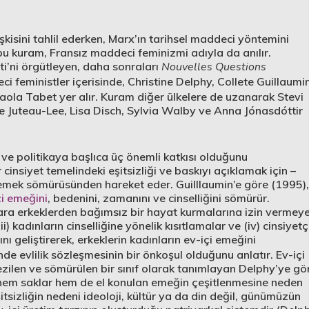
lişkisini tahlil ederken, Marx’ın tarihsel maddeci yöntemini
bu kuram, Fransız maddeci feminizmi adıyla da anılır.
i’ni örgütleyen, daha sonraları
Nouvelles Questions
 feministler içerisinde, Christine Delphy, Collete Guillaumin
ola Tabet yer alır. Kuram diğer ülkelere de uzanarak Stevi
le Juteau-Lee, Lisa Disch, Sylvia Walby ve Anna Jónasdóttir
 ve politikaya başlıca üç önemli katkısı olduğunu
insiyet temelindeki eşitsizliği ve baskıyı açıklamak için –
– emek sömürüsünden hareket eder. Guilllaumin’e göre (1995),
çi emeğini
, bedenini, zamanını ve cinselliğini sömürür.
lara erkeklerden bağımsız bir hayat kurmalarına izin vermey
iii) kadınların cinselliğine yönelik kısıtlamalar ve (iv) cinsiyetç
ı geliştirerek, erkeklerin kadınların ev-içi emeğini
evlilik sözleşmesinin bir önkoşul olduğunu anlatır. Ev-içi
ezilen ve sömürülen bir sınıf olarak tanımlayan Delphy’ye gö
hem saklar hem de el konulan emeğin çeşitlenmesine neden
şitsizliğin nedeni ideoloji, kültür ya da din değil, günümüzün