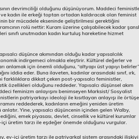
ısının devrimciliği olduğunu düşünüyorum. Maddeci feministl
 ve kadın ile erkeği toptan ortadan kaldıracak olan feminist
inin bir mücadele ekseninde geliştirilmesi gerektiğini
ramcının rolü nettir: Kuram üzerine çalışabilecek kadar şansl
ikleri sınıfı unutmadan kadın kurtuluş hareketine hizmet
yapısalcı düşünce akımından olduğu kadar yapısalcılık
konomik indirgemeci olmakla eleştirir. Kültürel değerler ve
arı anlamak için önemli olduğunu, “altyapı üst yapıyı belirler
nı iddia eder. Buna ilaveten, kadınlar arasındaki sınıf, ırk,
 farklılıklara dikkat çeken post-yapısalcı feministler,
atik özellikleri olduğunu reddeder. Yapısalcı düşünsel akım
 maddeci feminizm anlayışını benimseyen Marksist/ Sosyalist
istlerin patriyarkayı ideoloji ile kısıtlayan anlayışı ile örtüş
ramını reddederek, kadınların emeğini yeniden üretim
ü anlatır. Yine, yapısalcı düşüncenin içinden gelen Walby,
diğini, emek piyasası, devlet, cinsellik ve kültürel kurumlar
v-içi üretim tarzı ile eşdeğer önemde olduğunu vurgular.
, ev-içi üretim tarzı ile patriyarkal sistem arasındaki ilişkiyi