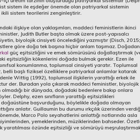
-içi üretim tarzının oluşturduğu patriyarkal sistemdir (Delph
list sistem ile eşdeğer önemde olan patriyarkal sistemin
ili sistem teorilerini zenginleştirir.
ndaki ilişkiye olan yaklaşımları, maddeci feministlerin ikinci
ministler, Judith Butler başta olmak üzere post-yapısalcı
tin, biyolojik cinsiyeti öncelediğini yazmıştır (Disch, 2015
istlere göre doğa tek başına hiçbir anlam taşımaz. Doğadan
rkal
güç eşitsizliğini ve emek sömürüsünü doğallaştırmak (v
aki eşitsizliğin kökenlerini doğada bulmak gerekir. Ezen ile
sınıfsal konumlanma, toplumsal cinsiyeti yaratır. Toplumsal
belli başlı fiziksel özelliklere patriyarkal anlamlar katarak
edenle Wittig (1992), toplumsal ilişkilerin yarattığı erkek ile
ur der. Buradan yola çıkarak maddeci feministler, biyolojik
nın olmadığı bir dünyada, doğadaki bedenlere bakıp onlara
r. Delphy, ezen sınıfların yarattığı eşitsizlikleri
a doğaüstüne başvurduğunu, böylelikle doğada olmayan
attığını anlatır. Guillaumin bu durumu ırkçılık üzerinden verdiğ
ği dönemde, Marco Polo seyahatlerini anlattığı notlarında asla
ı giyimlerinden, yemeklerinden, müziklerinden bahseder. Özetl
ak yaratılması özünde eşitsizliği ve sömürüyü meşrulaştırma