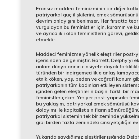
Fransız maddeci feminizminin bir diğer katk
patriyarkal güç ilişkilerini, emek sömürüsünü
devrim anlayışını benimser. Her fırsatta teor
vurgulayan bu feministler için, kuramın ve ku
ve ayrıcalıklı olan feministlerin görevi, geld
etmektir.
Maddeci feminizme yönelik eleştiriler post-
içerisinden de gelmiştir. Barrett, Delphy’yi e
anlam dünyalarının cinsiyete dayalı farklılıkl
türünden bir indirgemecilikle anlaşılamayacağı
etnik köken, yaş, beden ve coğrafi konum gibi
patriyarkanın tüm kadınları etkileyen sistem
içinden gelen eleştirilerin başını farklı bir
feministler çeker. Yer yer post-yapısalcı femin
bu yaklaşım, patriyarkal emek sömürüsü kav
dolayımı ile kapitalist sınıfların sömürdüğün
patriyarkal sistemin tek bir zeminde yükselme
gibi birden fazla zemindeki cinsiyetçiliğin e
Yukarıda saydığımız eleştiriler ışığında Delphy