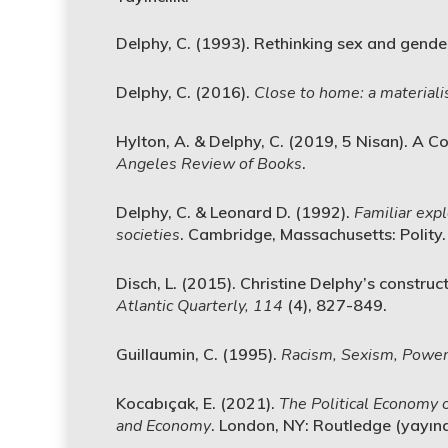
Delphy, C. (1993). Rethinking sex and gende
Delphy, C. (2016).
Close to home: a materiali
Hylton, A. & Delphy, C. (2019, 5 Nisan). A C
Angeles Review of Books
.
Delphy, C. & Leonard D. (1992).
Familiar exp
societies
. Cambridge, Massachusetts: Polity.
Disch, L. (2015). Christine Delphy’s construc
Atlantic Quarterly,
114
(4), 827-849.
Guillaumin, C. (1995).
Racism, Sexism, Power
Kocabıçak, E. (2021).
The Political Economy o
and Economy
. London, NY: Routledge (yayına