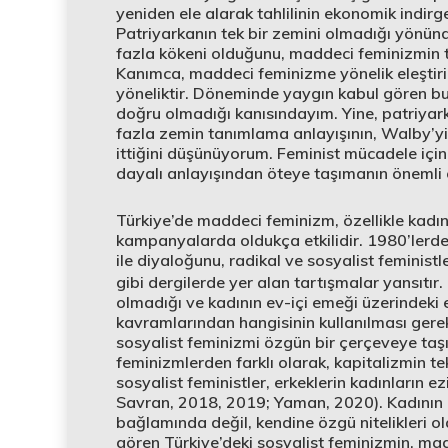
yeniden ele alarak tahlilinin ekonomik indir
Patriyarkanın tek bir zemini olmadığı yönündek
fazla kökeni olduğunu, maddeci feminizmin t
Kanımca, maddeci feminizme yönelik eleştiri
yöneliktir. Döneminde yaygın kabul gören bu a
doğru olmadığı kanısındayım. Yine, patriya
fazla zemin tanımlama anlayışının, Walby’yi 
ittiğini düşünüyorum. Feminist mücadele içi
dayalı anlayışından öteye taşımanın önemli
Türkiye’de maddeci feminizm, özellikle kadı
kampanyalarda oldukça etkilidir. 1980’lerde
ile diyaloğunu, radikal ve sosyalist feministle
gibi dergilerde yer alan tartışmalar yansıtır.
olmadığı ve kadının ev-içi emeği üzerindeki 
kavramlarından hangisinin kullanılması gerekt
sosyalist feminizmi özgün bir çerçeveye taşım
feminizmlerden farklı olarak, kapitalizmin t
sosyalist feministler, erkeklerin kadınların e
Savran, 2018, 2019; Yaman, 2020). Kadının ücr
bağlamında değil, kendine özgü nitelikleri ola
gören Türkiye’deki sosyalist feminizmin, madd