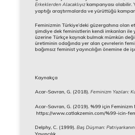
Erkeklerden Alacaklıyız
kampanyası olabilir. 
yaptığı araştırmalarda ve yürüttüğü kampa
Feminizmin Türkiye’deki güzergahına olan et
şimdiye dek feministlerin kendi imkanları il
üzerine Türkçe kaynak bulmak mümkün değil. B
üretiminin odağında yer alan çevrelerin fem
bağımsız feminist yayıncılığın önemine de iş
Kaynakça
Acar-Savran, G. (2018).
Feminizm Yazıları: K
Acar-Savran, G. (2019). %99 için Feminizm 
https://www.catlakzemin.com/%99-icin-fem
Delphy, C. (1999).
Baş Düşman: Patriyarkanın
Yayıncılık.