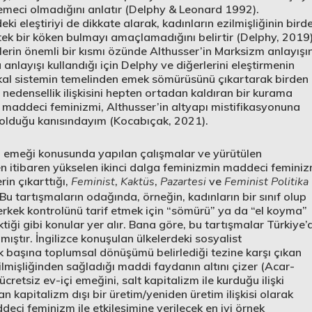
gemeci olmadığını anlatır (Delphy & Leonard 1992).
i eleştiriyi de dikkate alarak, kadınların ezilmişliğinin bird
ek bir köken bulmayı amaçlamadığını belirtir (Delphy, 2019)
lerin önemli bir kısmı özünde Althusser’in Marksizm anlayışı
nlayışı kullandığı için Delphy ve diğerlerini eleştirmenin
rkal sistemin temelinden emek sömürüsünü çıkartarak birden
nedensellik ilişkisini hepten ortadan kaldıran bir kurama
n maddeci feminizmi, Althusser’in altyapı mistifikasyonuna
 olduğu kanısındayım (Kocabıçak, 2021).
n emeği konusunda yapılan çalışmalar ve yürütülen
n itibaren yükselen ikinci dalga feminizmin maddeci femini
rin çıkarttığı,
Feminist
,
Kaktüs
,
Pazartesi
ve
Feminist Politika
 Bu tartışmaların odağında, örneğin, kadınların bir sınıf olup
erkek kontrolünü tarif etmek için “sömürü” ya da “el koyma”
iği gibi konular yer alır. Bana göre, bu tartışmalar Türkiye’
ıştır. İngilizce konuşulan ülkelerdeki sosyalist
ek başına toplumsal dönüşümü belirlediği tezine karşı çıkan
zilmişliğinden sağladığı maddi faydanın altını çizer (Acar-
etsiz ev-içi emeğini, salt kapitalizm ile kurduğu ilişki
n kapitalizm dışı bir üretim/yeniden üretim ilişkisi olarak
eci feminizm ile etkileşimine verilecek en iyi örnek