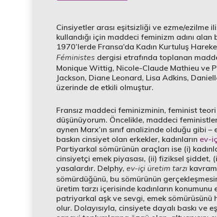
Cinsiyetler arası eşitsizliği ve ezme/ezilme i
kullandığı için maddeci feminizm adını alan 
1970’lerde Fransa’da Kadın Kurtuluş Hareket
Féministes
dergisi etrafında toplanan maddeci
Monique Wittig, Nicole-Claude Mathieu ve Pa
Jackson, Diane Leonard, Lisa Adkins, Daniel
üzerinde de etkili olmuştur.
Fransız maddeci feminizminin, feminist teori
düşünüyorum. Öncelikle, maddeci feministler c
aynen Marx’ın sınıf analizinde olduğu gibi 
baskın cinsiyet olan erkekler, kadınların
ev-i
Partiyarkal sömürünün araçları ise (i) kadın
cinsiyetçi emek piyasası, (ii) fiziksel şiddet, (
yasalardır. Delphy,
ev-içi üretim tarzı
kavramın
sömürdüğünü, bu sömürünün gerçekleşmesinde 
üretim tarzı içerisinde kadınların konumunu 
patriyarkal aşk ve sevgi, emek sömürüsünü 
olur. Dolayısıyla, cinsiyete dayalı baskı ve e