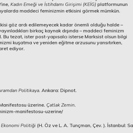
Yine,
Kadın Emeği ve İstihdamı Girişimi (KEİG)
platformunun
nyalarda maddeci feminizmin etkisini görmek mümkün.
kisi göz ardı edilemeyecek kadar önemli olduğu halde –
e yayınladıkları birkaç kaynak dışında – maddeci feminizm
u tezat, ister post-yapısalcı isterse Marksist olsun bilgi
inizmi kuşatma ve yeniden eğitme arzusunu yansıtırken,
aret ediyor.
uramdan Politikaya.
Ankara: Dipnot.
Manifestosu üzerine.
Çatlak Zemin
.
inizm-manifestosu-uzerine/
 Ekonomi Politiği
(H. Öz ve L. A. Tunçman, Çev. ). İstanbul: Sa