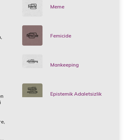
Meme
Femicide
,
Mankeeping
Epistemik Adaletsizlik
en
i
re,