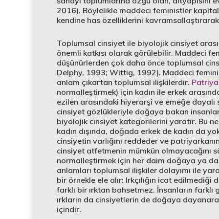
sanayi toplumlarına özgü olan, altyapısını ev
2016). Böylelikle maddeci feministler kapita
kendine has özelliklerini kavramsallaştırarak ik
Toplumsal cinsiyet ile biyolojik cinsiyet arası
önemli katkısı olarak görülebilir. Maddeci fe
düşünürlerden çok daha önce toplumsal cinsiye
Delphy, 1993; Wittig, 1992). Maddeci femin
anlam çıkartan toplumsal ilişkilerdir.
Patriya
normalleştirmek) için kadın ile erkek arasınd
ezilen arasındaki hiyerarşi ve emeğe dayalı 
cinsiyet gözlükleriyle doğaya bakan insanlar, 
biyolojik cinsiyet kategorilerini yaratır. Bu n
kadın dışında, doğada erkek de kadın da yokt
cinsiyetin varlığını reddeder ve patriyarka
cinsiyet atfetmenin mümkün olmayacağını söyle
normalleştirmek için her daim doğaya ya d
anlamları toplumsal ilişkiler dolayımı ile yar
bir örnekle ele alır: Irkçılığın icat edilmedi
farklı bir ırktan bahsetmez. İnsanların farkl
ırkların da cinsiyetlerin de doğaya dayanar
içindir.