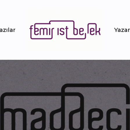
azılar
Yazar