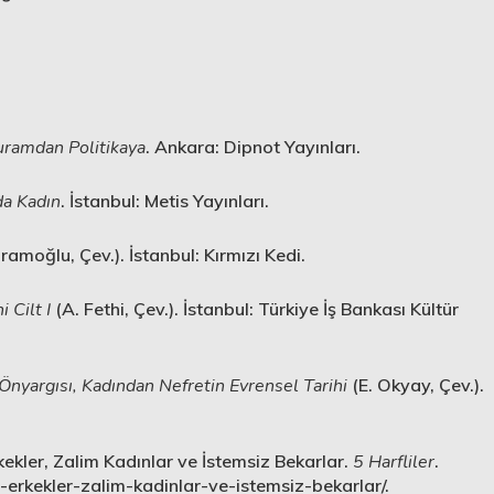
uramdan Politikaya
. Ankara: Dipnot Yayınları.
da Kadın
. İstanbul: Metis Yayınları.
ramoğlu, Çev.). İstanbul: Kırmızı Kedi.
i Cilt I
(A. Fethi, Çev.). İstanbul: Türkiye İş Bankası Kültür
 Önyargısı, Kadından Nefretin Evrensel Tarihi
(E. Okyay, Çev.).
kekler, Zalim Kadınlar ve İstemsiz Bekarlar.
5 Harfliler
.
-erkekler-zalim-kadinlar-ve-istemsiz-bekarlar/.