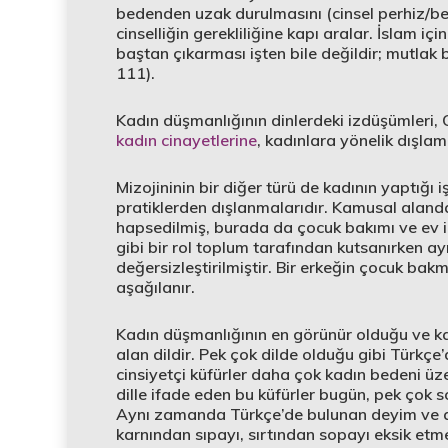
bedenden uzak durulmasını (cinsel perhiz/be
cinselliğin gerekliliğine kapı aralar. İslam içi
baştan çıkarması işten bile değildir; mutlak
111).
Kadın düşmanlığının dinlerdeki izdüşümleri
kadın cinayetlerine
, kadınlara yönelik dışlam
Mizojininin bir diğer türü de kadının yaptığı i
pratiklerden dışlanmalarıdır. Kamusal alanda
hapsedilmiş, burada da çocuk bakımı ve ev iç
gibi bir rol toplum tarafından kutsanırken a
değersizleştirilmiştir. Bir erkeğin çocuk bakm
aşağılanır.
Kadın düşmanlığının en görünür olduğu ve kad
alan dildir. Pek çok dilde olduğu gibi Türkç
cinsiyetçi küfürler daha çok kadın bedeni üz
dille ifade eden bu küfürler bugün, pek çok
Aynı zamanda Türkçe’de bulunan deyim ve at
karnından sıpayı, sırtından sopayı eksik etme