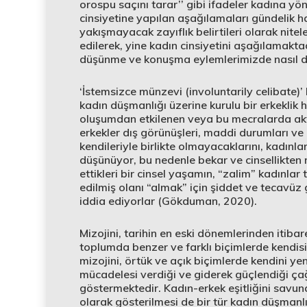
orospu saçını tarar’’ gibi ifadeler kadına yö
cinsiyetine yapılan aşağılamaları gündelik h
yakışmayacak zayıflık belirtileri olarak nitele
edilerek, yine kadın cinsiyetini aşağılamakta
düşünme ve konuşma eylemlerimizde nasıl da y
‘İstemsizce münzevi (involuntarily celibate)’ k
kadın düşmanlığı üzerine kurulu bir erkeklik
oluşumdan etkilenen veya bu mecralarda aktif 
erkekler dış görünüşleri, maddi durumları ve 
kendileriyle birlikte olmayacaklarını, kadınlar
düşünüyor, bu nedenle bekar ve cinsellikten m
ettikleri bir cinsel yaşamın, “zalim” kadınla
edilmiş olanı “almak” için şiddet ve tecavüz
iddia ediyorlar (Gökduman, 2020).
Mizojini, tarihin en eski dönemlerinden iti
toplumda benzer ve farklı biçimlerde kendisin
mizojini, örtük ve açık biçimlerde kendini y
mücadelesi verdiği ve giderek güçlendiği çağ
göstermektedir. Kadın-erkek eşitliğini sav
olarak gösterilmesi de bir tür kadın düşmanlı