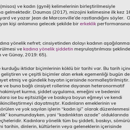
 (misos) ve kadın (gynē) kelimelerinin birleştirilmesiyle
a gelmektedir. Daumas (2017), mizojini kelimesine ilk kez 1
Tyard ve yazar Jean de Marconville’de rastlandığını söyler. 
an kişi anlamına gelecek şekilde bir
erkeklik
performansına
ına yönelik nefret; cinsiyetinden dolayı kadının aşağılanmas
görülmesi ve
kadına yönelik şiddetin
meşrulaştırılması şeklind
n ve Günay, 2019: 65).
duğu iktidar biçimlerinin köklü bir tarihi var. Bu tarih içi
geliştiren ve çeşitli biçimler alan erkek egemenliği bugün de
yet etmiş ve gündelik hayatın içerisinde normalleştirilmiştir.
ine ve buna bağlı cinsiyet rollerine dayanan heteronormatif
 hakimiyet kurma, şiddet uygulama, emeğini ve bedenini
nlara ise bu eşitsizliğe ve baskıya boyun eğmeyi ve kendi
ikincilleştirmeyi dayatmıştır. Kadınların emeklerinin ve
görülen ve yok sayılan işlerin “kadın işi” olarak düzenlenmesi
nelik” konumundayken, yani “kadınlıktan azade” olduklarında
eçheleridir. Kadınlara yönelik tüm bu şiddeti, baskıyı, sömür
i tarihin, dinlerin, kültürlerin veya geleneklerin içerisinde