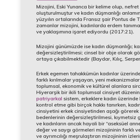
Mizojini, Eski Yunanca bir kelime olup, nefret
oluşturulmuştur ve kadın düşmanlığı anlamın
yüzyılın ortalarında Fransız şair Pontus de 
zamanlar mizojini, kadınlarda erdem tanımay
ve yaklaşımına işaret ediyordu (2017:21).
Mizojini günümüzde ise kadın düşmanlığı; kad
değersizleştirilmesi; cinsel bir obje olarak 
ortaya çıkabilmektedir (Baydar, Kılıç, Serpe
Erkek egemen tahakkümün kadınlar üzerinde kur
farklı kırılmalar yaşayan, yeni mekanizmalar 
toplumsal, ekonomik ve kültürel alanlara sira
Hiyerarşik bir ikili toplumsal cinsiyet düzen
patriyarkal
sistem, erkeklere kadın üzerinde
kontrol etme gibi birçok hakkı tanırken, kadı
cinsiyetini erkek cinsiyetinden aşağı görerek 
bedenlerinin değersizleştirilmesi, kıymetsiz 
ve kadınların ancak hayali bir “aseksüel an
değer ve saygı görmeleri mizojininin farklı v
ve ayrımcılığı meşrulaştıran mizojininin izlerin