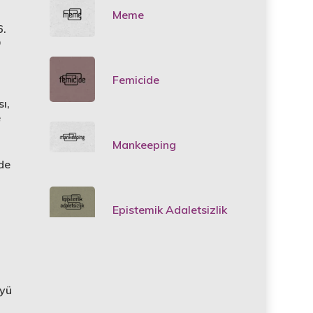
Meme
6.
O
Femicide
ı,
e
Mankeeping
nde
Epistemik Adaletsizlik
üyü