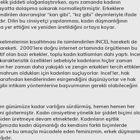
nelik şiddeti olağanlaştırırken, aynı zamanda kadının
ayatta dolaşıma sokarak normalleştirmiştir. Erkeklere
ndirilen davranışlar “karı gibi”, “kız gibi” deyimleriyle ifade
dır. Dilin bu cinsiyetçi yapılanması, kadın düşmanlığının
er ettiğini ve yeniden üretildiğini ortaya koyar.
elimelerinin kısaltılması ile isimlendirilen INCEL hareketi de
 hareketi. 2000’lere doğru internet ortamında örgütlenen bu
olan bazı erkekler, toplu kadın katliamları dahi yaptı. Ince
karakteristik özellikleri sebebiyle kadınların hiçbir zaman
ın her zaman daha yakışıklı ve zengin erkekleri tercih ettikler
ahrum oldukları için kadınları suçluyorlar. Incel’ler, hak
r tarafından kendilerinden esirgendiğini düşünüyorlar ve hak
 gibi intikam yöntemlerine başvurmanın gerekli olabileceğini
baren günümüze kadar varlığını sürdürmüş, hemen hemen her
i göstermiştir. Kadın cinsiyetine yönelik bir şiddet biçimi ol
eniden üretmeye devam etmektedir. Kadınların eşitlik
ımızda kadın düşmanlığı da kendisini farklı biçimlerde
unan ve bu amaçla mücadele eden feminizmin, erkek düşmanlı
ğıdır.