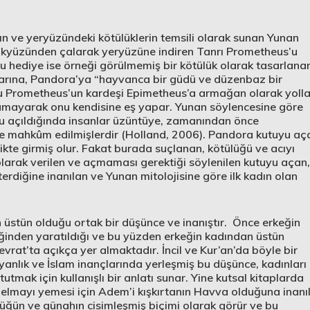
ahın ve yeryüzündeki kötülüklerin temsili olarak sunan Yunan
 gökyüzünden çalarak yeryüzüne indiren Tanrı Prometheus’u
Bu hediye ise örneği görülmemiş bir kötülük olarak tasarlana
larına, Pandora’ya “hayvanca bir güdü ve düzenbaz bir
u Prometheus’un kardeşi Epimetheus’a armağan olarak yolla
amayarak onu kendisine eş yapar. Yunan söylencesine göre
tu açıldığında insanlar üzüntüye, zamanından önce
me mahkûm edilmişlerdir (Holland, 2006). Pandora kutuyu aç
ikte girmiş olur. Fakat burada suçlanan, kötülüğü ve acıyı
olarak verilen ve açmaması gerektiği söylenilen kutuyu açan,
erdiğine inanılan ve Yunan mitolojisine göre ilk kadın olan
an üstün olduğu ortak bir düşünce ve inanıştır. Önce erkeğin
iğinden yaratıldığı ve bu yüzden erkeğin kadından üstün
evrat’ta açıkça yer almaktadır. İncil ve Kur’an’da böyle bir
anlık ve İslam inançlarında yerleşmiş bu düşünce, kadınları
tutmak için kullanışlı bir anlatı sunar. Yine kutsal kitaplarda
lmayı yemesi için Adem’i kışkırtanın Havva olduğuna inanılı
ülüğün ve günahın cisimleşmiş biçimi olarak görür ve bu