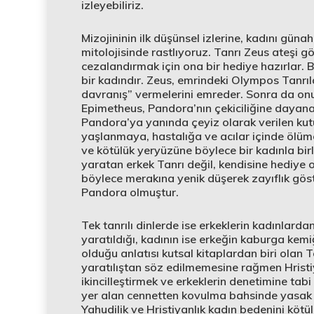
izleyebiliriz.
Mizojininin ilk düşünsel izlerine, kadını gün
mitolojisinde rastlıyoruz. Tanrı Zeus ateşi
cezalandırmak için ona bir hediye hazırlar. 
bir kadındır. Zeus, emrindeki Olympos Tanrı
davranış” vermelerini emreder. Sonra da on
Epimetheus, Pandora’nın çekiciliğine dayan
Pandora’ya yanında çeyiz olarak verilen ku
yaşlanmaya, hastalığa ve acılar içinde ölü
ve kötülük yeryüzüne böylece bir kadınla birl
yaratan erkek Tanrı değil, kendisine hediye 
böylece merakına yenik düşerek zayıflık göst
Pandora olmuştur.
Tek tanrılı dinlerde ise erkeklerin kadınlard
yaratıldığı, kadının ise erkeğin kaburga kem
olduğu anlatısı kutsal kitaplardan biri olan T
yaratılıştan söz edilmemesine rağmen Hristiy
ikincilleştirmek ve erkeklerin denetimine tabi 
yer alan cennetten kovulma bahsinde yasak e
Yahudilik ve Hristiyanlık kadın bedenini köt