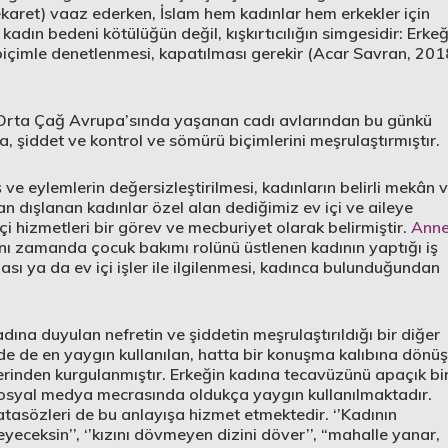
karet) vaaz ederken, İslam hem kadınlar hem erkekler için
n kadın bedeni kötülüğün değil, kışkırtıcılığın simgesidir: Erkeğ
 biçimle denetlenmesi, kapatılması gerekir (Acar Savran, 201
, Orta Çağ Avrupa’sında yaşanan cadı avlarından bu günkü
a, şiddet ve kontrol ve sömürü biçimlerini meşrulaştırmıştır.
ş ve eylemlerin değersizleştirilmesi, kadınların belirli mekân 
n dışlanan kadınlar özel alan dediğimiz ev içi ve aileye
i hizmetleri bir görev ve mecburiyet olarak belirmiştir.
Anne
ynı zamanda çocuk bakımı rolünü üstlenen kadının yaptığı iş
ası ya da ev içi işler ile ilgilenmesi, kadınca bulunduğundan
ına duyulan nefretin ve şiddetin meşrulaştırıldığı bir diğer
e’de de en yaygın kullanılan, hatta bir konuşma kalıbına dönü
erinden kurgulanmıştır. Erkeğin kadına tecavüzünü apaçık bi
 sosyal medya mecrasında oldukça yaygın kullanılmaktadır.
asözleri de bu anlayışa hizmet etmektedir. ‘’Kadının
yeceksin’’, ‘’kızını dövmeyen dizini döver’’, “mahalle yanar,