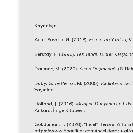
Kaynakça
Acar-Savran, G. (2018).
Feminizm Yazıları, K
Berktay, F. (1996).
Tek Tanrılı Dinler Karşısın
Daumas, M. (2020).
Kadın Düşmanlığı
(B. Beh
Duby, G. ve Perrot, M. (2005).
Kadınların Tarih
Yayınları.
Holland, J. (2016).
Mizojini: Dünyanın En Eski
Ankara: İmge Kitabevi.
Gökduman, T. (2020). “Incel” Terörü: Alfa Er
https://www.5harfliler.com/incel-teroru-alfa