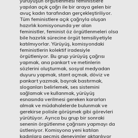
yürüyüşün örgütlenmesi feministlere
yapılan açık çağrı ile bir araya gelen bir
avuç kadın tarafından gerçekleştiriliyor.
Tüm feministlere açık çağrıyla oluşan
hazırlık komisyonunda yer alan
feministler, feminist öz örgütlenmeleri olsa
bile hazırlık sürecine örgüt temsiliyetiyle
katılmıyorlar. Yürüyüş, komisyondaki
feministlerin kolektif iradesiyle
örgütleniyor. Bu grup yürüyüş çağrısı
yapmak, ana pankart ve metinlerin
sözlerini oluşturmak, sosyal medyadan
duyuru yapmak, stant açmak, döviz ve
pankart yazmak, bayrak bastırmak,
sloganları belirlemek, ses sistemini
sağlamak ve kullanmak, yürüyüş
esnasında verilmesi gereken kararları
almak ve müdahalelerde bulunmak ve
gerekirse polisle görüşmek gibi görevleri
yürütüyor. Ayrıca bu grup bir sonraki
senenin örgütlenme çağrısını yapmayı da
üstleniyor. Komisyona yeni katılan
kadınlara geçmiş deneyimler aktarılıyor