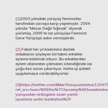
[1]
2003 yılındaki yürüyüş feministler
tarafından savaşa karşı yapılmıştır. 2004
yılında “Mezar Değil Sığınak” diyerek
yürümüş, 2005’te ise yürüyüşe Feminist
Gece Yürüyüşü adını vermişlerdir.
[2]
Fakat her yıl kadınlara destek
olduklarını söyleyen birtakım erkekler
eyleme katılmak istiyor. Bu erkeklerden
eylem alanından çıkmaları istendiğinde ise
çoğu kez sorun çıkartıyor, hatta işi şiddet
uygulamaya vardırabiliyorlar.
[3]
https://twitter.com/8MartYuruyus/status/110
ref_src=twsrc%5Etfw%7Ctwcamp%5Etweetembe
yuruyusten-erdogana-ezan-yaniti-
isyanimiz-polis-barikatina%2F