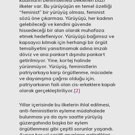
kadınların benimsemesi beklenen bazı
ilkeler var. Bu yürüyüşün en temel özelliği
“feminist” bir yürüyüş olması, feminist
sözü öne çıkarması. Yürüyüşü, her kadının
gelebileceği ve kendini güvende
hissedeceği bir alan olarak muhafaza
etmek hedefleniyor. Yürüyüşü bağımsız ve
kapsayıcı kılmak için herhangi bir örgüt
temsiliyetini yansıtmamak adına imzalı
döviz ve ana pankart dışında pankart
getirilmiyor. Yine, kortej halinde
yürünmüyor. Yürüyüş, feministlerin
patriyarkaya karşı örgütlenme, mücadele
ve dayanışma çağrısı olduğu için,
patriyarkanın faili olan cis-erkeklere kapalı
olarak gerçekleştiriliyor.
[2]
Yıllar içerisinde bu ilkelerin ihlal edilmesi,
anti-feministlerin eyleme müdahalede
bulunması ya da aynı saatte yürüyüş
güzergahında başka bir eylem
örgütlenmesi gibi çeşitli sorunlar yaşandı.
Ayrıca her yıl çeşitli grupların getirdikleri