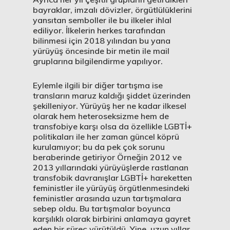
bayraklar, imzalı dövizler, örgütlülüklerini
yansıtan semboller ile bu ilkeler ihlal
ediliyor. İlkelerin herkes tarafından
bilinmesi için 2018 yılından bu yana
yürüyüş öncesinde bir metin ile mail
gruplarına bilgilendirme yapılıyor.
Eylemle ilgili bir diğer tartışma ise
transların maruz kaldığı şiddet üzerinden
şekilleniyor. Yürüyüş her ne kadar ilkesel
olarak hem heteroseksizme hem de
transfobiye karşı olsa da özellikle LGBTİ+
politikaları ile her zaman güncel köprü
kurulamıyor; bu da pek çok sorunu
beraberinde getiriyor Örneğin 2012 ve
2013 yıllarındaki yürüyüşlerde rastlanan
transfobik davranışlar LGBTİ+ hareketten
feministler ile yürüyüş örgütlenmesindeki
feministler arasında uzun tartışmalara
sebep oldu. Bu tartışmalar boyunca
karşılıklı olarak birbirini anlamaya gayret
eden bir süreç yürütüldü. Yine, uzun yıllar