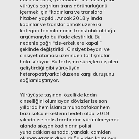
yürüyüş çağrıları trans görünürlüğünü
içermek için “kadınlara ve translara”
hitaben yapıldı. Ancak 2018 yılında
kadınlar ve translar olmak üzere iki
kategori tanımlamanın transfobik olduğu
argümanıyla bu ifade eleştirildi. Bu
nedenle çağrı “cis-erkeklere kapalı”
şeklinde değiştirildi. Cinsiyet beyanı ve
cinsiyet ataması üzerinden tartışmalar
hala sürüyor. Bu tartışma süreçleri ilişkileri
geliştirdiği gibi yürüyüşün
heteropatriyarkal düzene karşı duruşunu
sağlamlaştırıyor.
Yürüyüşte taşınan, özellikle kadın
cinselliğini olumlayan dövizler ise son
yıllarda hem İslamcı muhazafakar hem
bazı solcu erkeklerin hedefi oldu. 2019
yılında ise polis tarafından yürütülmeyerek
alanda sıkışan kadınların polisi
yuhaladıkları esnada, yandaki camiden
okunan ezanın duyulduğu video kamuoyu