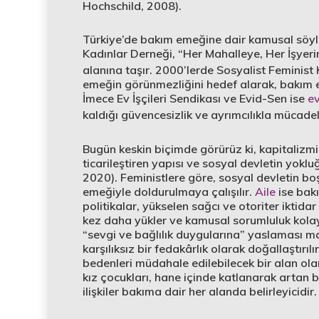
Hochschild, 2008).
Türkiye’de bakım emeğine dair kamusal söyle
Kadınlar Derneği, “Her Mahalleye, Her İşyer
alanına taşır. 2000’lerde Sosyalist Feminist
emeğin görünmezliğini hedef alarak, bakım 
İmece Ev İşçileri Sendikası ve Evid-Sen ise
ev
kaldığı güvencesizlik ve ayrımcılıkla mücade
Bugün keskin biçimde görürüz ki, kapitalizm
ticarileştiren yapısı ve sosyal devletin yokluğ
2020). Feministlere göre, sosyal devletin bo
emeğiyle doldurulmaya çalışılır.
Aile
ise bakı
politikalar, yükselen sağcı ve otoriter iktida
kez daha yükler ve kamusal sorumluluk kolayc
“sevgi ve bağlılık duygularına” yaslaması ma
karşılıksız bir fedakârlık olarak doğallaştırıl
bedenleri müdahale edilebilecek bir alan ola
kız çocukları, hane içinde katlanarak artan 
ilişkiler bakıma dair her alanda belirleyicidir.