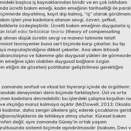
mideki başlıca iş kaynaklarından biridir ve en çok istihdam
da ücretli bakım emeği, kadın emeğinin tarihselliği ile paral
biçimlerde dayatılmış, kayıt dışı kalmış, “iş” olarak görülmem
akım işleri yine kadınlara atanan sevgi, özveri, şefkat,
eliklerle özdeşleştirilir. Ücretli bakım emeğinin duygularla iç
dan
telafi edici farklılıklar teorisi
(theory of compensating
ılığı alınan düşük ücretin sevgi ve manevi tatminle telafi
inist teorisyenler buna sert biçimde karşı çıkarlar; bu tip
ü meşrulaştırdığına dikkat çekerler. Ana akım iktisadi
ı, yabancılaşma ve tükenme gibi duygusal yükleri de görmezd
kım emeğine içkin olabilen duygusal bağların özgün
m etiğini de gözeten) politikalar geliştirilmesi gerektiğini
 zamanda sınıfsal ve ırksal bir hiyerarşi içinde de örgütlenir;
alandaki deneyimleri derin biçimde farklılaştırır. Üst ve orta
men kadınlara devredebilir; bu işlerdeki çalışma koşulları is
ve ırkçılığa maruz kalmaya açıktır (McDowell, 2013; Oksala
i kadınlar, daha zengin ülkelere göç ederek çocuklarını geri
arını/ilişkilerini de tehlikeye atmış olurlar. Küresel bakım
ransferi değil, aynı zamanda Güney’in ortak yaşam
rultusunda sistemli biçimde aşındırılmasıdır (Isaksen, Devi 