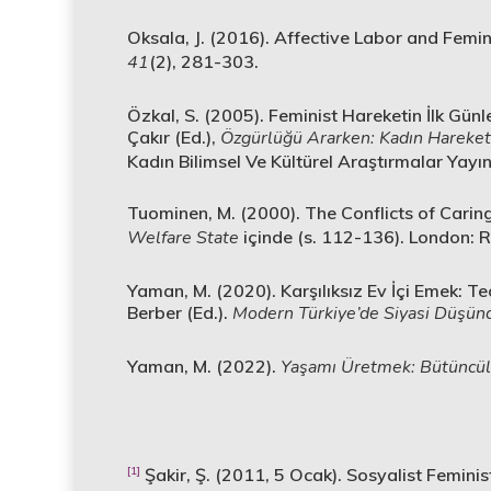
Oksala, J. (2016). Affective Labor and Femini
41
(2), 281-303.
Özkal, S. (2005). Feminist Hareketin İlk Gün
Çakır (Ed.),
Özgürlüğü Ararken: Kadın Hareke
Kadın Bilimsel Ve Kültürel Araştırmalar Yayı
Tuominen, M. (2000). The Conflicts of Caring
Welfare State
içinde (s. 112-136). London: 
Yaman, M. (2020). Karşılıksız Ev İçi Emek: Teo
Berber (Ed.).
Modern Türkiye’de Siyasi Düşün
Yaman, M. (2022).
Yaşamı Üretmek: Bütüncül 
[1]
Şakir, Ş. (2011, 5 Ocak). Sosyalist Feminis