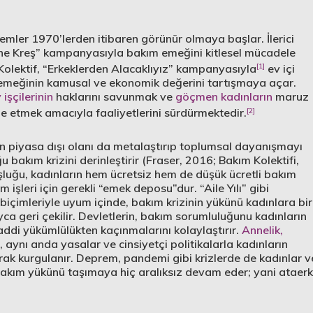
mler 1970’lerden itibaren görünür olmaya başlar. İlerici
ine Kreş” kampanyasıyla bakım emeğini kitlesel mücadele
[1]
 Kolektif, “Erkeklerden Alacaklıyız” kampanyasıyla
ev içi
emeğinin kamusal ve ekonomik değerini tartışmaya açar.
 işçilerinin
haklarını savunmak ve
göçmen kadınların
maruz
[2]
le etmek amacıyla faaliyetlerini sürdürmektedir.
in piyasa dışı olanı da metalaştırıp toplumsal dayanışmayı
u bakım krizini derinleştirir (Fraser, 2016; Bakım Kolektifi,
şluğu, kadınların hem ücretsiz hem de düşük ücretli bakım
m işleri için gerekli “emek deposu”dur. “Aile Yılı” gibi
r biçimleriyle uyum içinde, bakım krizinin yükünü kadınlara bir
a geri çekilir. Devletlerin, bakım sorumluluğunu kadınların
ddi yükümlülükten kaçınmalarını kolaylaştırır.
Annelik,
ır, aynı anda yasalar ve cinsiyetçi politikalarla kadınların
rak kurgulanır. Deprem, pandemi gibi krizlerde de kadınlar v
bakım yükünü taşımaya hiç aralıksız devam eder; yani ataerk