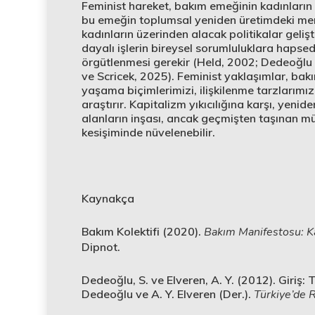
Feminist hareket, bakım emeğinin kadınların 
bu emeğin toplumsal yeniden üretimdeki merk
kadınların üzerinden alacak politikalar gelişti
dayalı işlerin bireysel sorumluluklara hapse
örgütlenmesi gerekir (Held, 2002; Dedeoğlu v
ve Scricek, 2025). Feminist yaklaşımlar, bakı
yaşama biçimlerimizi, ilişkilenme tarzlarımı
araştırır. Kapitalizm yıkıcılığına karşı, yeni
alanların inşası, ancak geçmişten taşınan m
kesişiminde nüvelenebilir.
Kaynakça
Bakım Kolektifi (2020).
Bakım Manifestosu: Kar
Dipnot.
Dedeoğlu, S. ve Elveren, A. Y. (2012). Giriş:
Dedeoğlu ve A. Y. Elveren (Der.).
Türkiye’de 