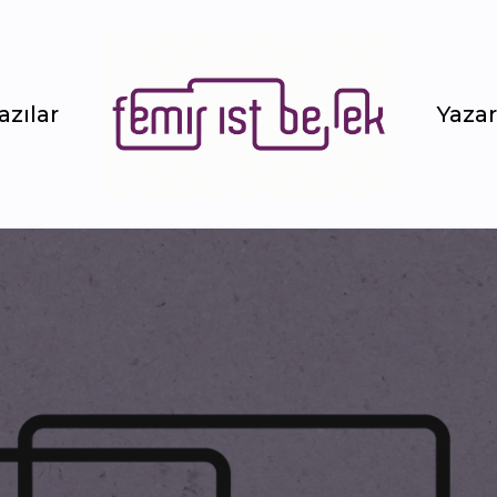
azılar
Yazar