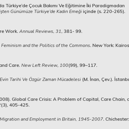
nda Türkiye’de Çocuk Bakımı Ve Eğitimine İki Paradigmadan
şten Günümüze Türkiye’de Kadın Emeği
içinde (s. 220-265).
are Work.
Annual Reviews, 31
, 381- 99.
 Feminism and the Politics of the Commons
. New York: Kairo
 and Care.
New Left Review
,
100
(99), 99–117.
 Evin Tarihi Ve Özgür Zaman Mücadelesi
(M. İnan, Çev.). İstanbu
2008). Global Care Crisis: A Problem of Capital, Care Chain, 
2
(3), 405-425.
 Migration and Employment in Britain, 1945-2007
. Chichester