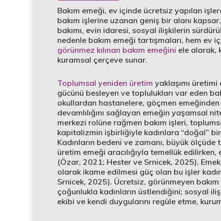
Bakım emeği, ev içinde ücretsiz yapılan işler
bakım işlerine uzanan geniş bir alanı kapsar.
bakımı, evin idaresi, sosyal ilişkilerin sürdür
nedenle bakım emeği tartışmaları, hem ev iç
görünmez kılınan bakım emeğini
ele alarak, 
kuramsal çerçeve sunar.
Toplumsal yeniden üretim
yaklaşımı üretimi 
gücünü besleyen ve toplulukları var eden ba
okullardan hastanelere, göçmen emeğinden gü
devamlılığını sağlayan emeğin yaşamsal nit
merkezi rolüne rağmen bakım işleri, toplum
kapitalizmin işbirliğiyle kadınlara “doğal” bi
Kadınların bedeni ve zamanı, büyük ölçüde te
üretim emeği aracılığıyla temellük edilirken
(Özar, 2021; Hester ve Srnicek, 2025). Eme
olarak ikame edilmesi güç olan bu işler kadınla
Srnicek, 2025). Ücretsiz, görünmeyen bakım e
çoğunlukla kadınların üstlendiğini; sosyal iliş
ekibi ve kendi duygularını regüle etme, kurum