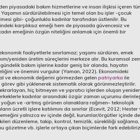
den piyasadaki bakım hizmetlerine ve insan ilişkisi içeren tü
 Yaşamın sürdürülebilmesi için temel olan bu işler -çocuk
ülmesi gibi- çoğunlukla kadınlar tarafından üstlenilir. Bu
indeki karşılıksız emeği hem de piyasada güvencesiz ve
kadın emeğinin özgün niteliğini anlamak için önemli bir
ekonomik faaliyetlerle sınırlamaz; yaşamı sürdüren, emek
kım/yeniden üretim süreçlerini merkeze alır. Bu kuramsal ze
ndelik bakım işlerine kadar geniş bir alanda, hayatın
eliğini ve önemini vurgular (Yaman, 2022). Ekonomideki
sal ve ekonomik değerini görmezden gelen
patriyarka
ile
r görev gibi yüklenerek sistematik olarak görünmezleştirilir.
krarlayan, hiç bitmeyen ve yıpratıcı işlerden oluşan yenide
, erkeklerle kadınlar arasındaki özgür zaman uçurumu derinleş
k yoğun ve -artmış görünen olanaklara rağmen– teknolojik
rın ücretli işlere katılımını da sınırlar (Ecevit, 2012; Hester
meğini yalnızca ev içinde değil, kurumlar/örgütler içinde de
kileri düzenleme, takip, kontrol, temizlik, sürekliliği sağlama,
u gözetme vb. işlerle ortaya çıkan biçimlerde fark edebiliriz