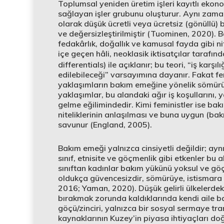
Toplumsal yeniden üretim işleri kayıtlı ekono
sağlayan işler grubunu oluşturur. Aynı zaman
olarak düşük ücretli veya ücretsiz (gönüllü) 
ve değersizleştirilmiştir (Tuominen, 2020). B
fedakârlık, doğallık ve kamusal fayda gibi nit
içe geçen hâli, neoklasik iktisatçılar tarafın
differentials) ile açıklanır; bu teori, “iş karş
edilebileceği” varsayımına dayanır. Fakat fem
yaklaşımların bakım emeğine yönelik sömürüy
yaklaşımlar, bu alandaki ağır iş koşulların
gelme eğilimindedir. Kimi feministler ise ba
niteliklerinin anlaşılması ve buna uygun (bakı
savunur (England, 2005).
Bakım emeği yalnızca cinsiyetli değildir; aynı
sınıf, etnisite ve göçmenlik gibi etkenler bu 
sınıftan kadınlar bakım yükünü yoksul ve göç
oldukça güvencesizdir, sömürüye, istismara 
2016; Yaman, 2020). Düşük gelirli ülkelerdek
bırakmak zorunda kaldıklarında kendi aile bağl
göçü/zinciri, yalnızca bir sosyal sermaye t
kaynaklarının Kuzey’in piyasa ihtiyaçları doğ