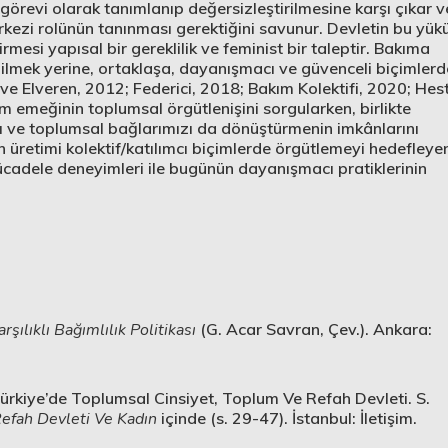
görevi olarak tanımlanıp değersizleştirilmesine karşı çıkar v
ezi rolünün tanınması gerektiğini savunur. Devletin bu yük
rmesi yapısal bir gereklilik ve feminist bir taleptir. Bakıma
dilmek yerine, ortaklaşa, dayanışmacı ve güvenceli biçimlerd
e Elveren, 2012; Federici, 2018; Bakım Kolektifi, 2020; Hes
m emeğinin toplumsal örgütlenişini sorgularken, birlikte
zı ve toplumsal bağlarımızı da dönüştürmenin imkânlarını
den üretimi kolektif/katılımcı biçimlerde örgütlemeyi hedefleye
ücadele deneyimleri ile bugünün dayanışmacı pratiklerinin
şılıklı Bağımlılık Politikası
(G. Acar Savran, Çev.). Ankara:
 Türkiye’de Toplumsal Cinsiyet, Toplum Ve Refah Devleti. S.
Refah Devleti Ve Kadın
içinde (s. 29-47). İstanbul: İletişim.