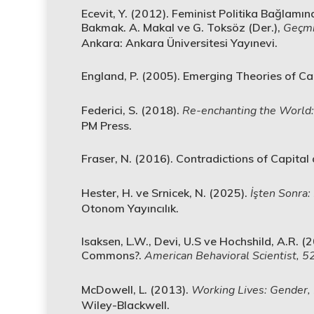
Ecevit, Y. (2012). Feminist Politika Bağlamı
Bakmak. A. Makal ve G. Toksöz (Der.),
Geçmi
Ankara: Ankara Üniversitesi Yayınevi.
England, P. (2005). Emerging Theories of C
Federici, S. (2018).
Re-enchanting the World:
PM Press.
Fraser, N. (2016). Contradictions of Capital
Hester, H. ve Srnicek, N. (2025).
İşten Sonra:
Otonom Yayıncılık.
Isaksen, L.W., Devi, U.S ve Hochshild, A.R. (
Commons?.
American Behavioral Scientist, 5
McDowell, L. (2013).
Working Lives: Gender,
Wiley-Blackwell.