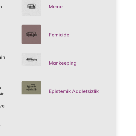
Meme
m
Femicide
min
Mankeeping
n
Epistemik Adaletsizlik
ir
 ve
.