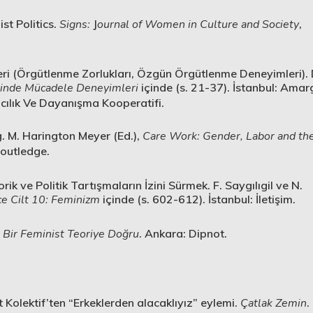
st Politics.
Signs:
J
ournal of Women in Culture and Society
,
leri (Örgütlenme Zorlukları, Özgün Örgütlenme Deneyimleri). 
tinde Mücadele Deneyimleri
içinde (s. 21-37). İstanbul: Amar
ncılık Ve Dayanışma Kooperatifi.
. M. Harington Meyer (Ed.),
Care Work: Gender, Labor and th
Routledge.
rik ve Politik Tartışmaların İzini Sürmek. F. Saygılıgil ve N.
ce Cilt 10: Feminizm
içinde (s. 602-612). İstanbul: İletişim.
Bir Feminist Teoriye Doğru
. Ankara: Dipnot.
t Kolektif’ten “Erkeklerden alacaklıyız” eylemi.
Çatlak Zemin
.