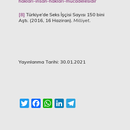
haklari-insan-haklari-mucadelesidir
[8]
Türkiye’de Seks İşçisi Sayısı 150 bini
Aştı. (2016, 16 Haziran).
Milliyet
.
Yayınlanma Tarihi: 30.01.2021
Twitter
Facebook
WhatsApp
LinkedIn
Telegram