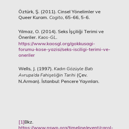
Öztürk, Ş. (2011). Cinsel Yönelimler ve
Queer Kuram.
Cogito
, 65-66, 5-6.
Yılmaz, O. (2014). Seks İşçiliği Terimi ve
Öneriler.
Kaos-GL
.
https://www.kaosgl.org/gokkusagi-
forumu-kose-yazisi/seks-isciligi-terimi-ve-
oneriler
Wells, J. (1997).
Kadın Gözüyle Batı
Avrupa’da Fahişeliğin Tarihi
(Çev.
N.Arman). İstanbul: Pencere Yayınları.
[1]
Bkz.
https://www.nswp.org/timeline/event/carol-