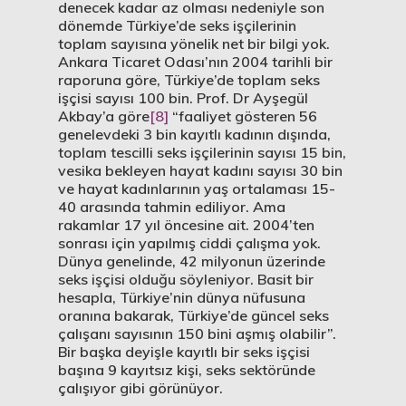
denecek kadar az olması nedeniyle son
dönemde Türkiye’de seks işçilerinin
toplam sayısına yönelik net bir bilgi yok.
Ankara Ticaret Odası’nın 2004 tarihli bir
raporuna göre, Türkiye’de toplam seks
işçisi sayısı 100 bin. Prof. Dr Ayşegül
Akbay’a göre
[8]
“faaliyet gösteren 56
genelevdeki 3 bin kayıtlı kadının dışında,
toplam tescilli seks işçilerinin sayısı 15 bin,
vesika bekleyen hayat kadını sayısı 30 bin
ve hayat kadınlarının yaş ortalaması 15-
40 arasında tahmin ediliyor. Ama
rakamlar 17 yıl öncesine ait. 2004’ten
sonrası için yapılmış ciddi çalışma yok.
Dünya genelinde, 42 milyonun üzerinde
seks işçisi olduğu söyleniyor. Basit bir
hesapla, Türkiye’nin dünya nüfusuna
oranına bakarak, Türkiye’de güncel seks
çalışanı sayısının 150 bini aşmış olabilir”.
Bir başka deyişle kayıtlı bir seks işçisi
başına 9 kayıtsız kişi, seks sektöründe
çalışıyor gibi görünüyor.