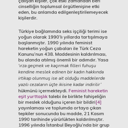
çalışan kişiler, çok eski zamandan beri
cinselliğin toplumsal örgütlenişine etki
eden, bu anlamda edilgenleştirilemeyecek
kişilerdir.
Türkiye bağlamında seks işçiliği terimi ise
yoğun olarak 1990’lı yıllarda tartışılmaya
başlanmıştır. 1990 yılında feminist
hareketin yoğun çabaları ile Türk Ceza
Kanunu’nun 438. Maddesinin kaldırılması,
bu alanda atılmış önemli bir adımdır. Yasa
‘ırza geçmek ve kaçırmak filleri fuhuşu
kendine meslek edinen bir kadın hakkında
irtikap olunmuş ise ait olduğu maddelerde
yazılı cezaların üçte ikisine kadar indirilir’
hükmünü içermekteydi.
Feminist hareketin
eşit yurttaşlık
talebi ile birlikte fahişeliğin
bir meslek olduğunu içeren bir bildiri
[4]
yayınlaması ve toplumda ortaya çıkan
tepkiler sonucunda bu madde, 21 Kasım
1990 tarihinde yürürlükten kaldırılmıştır.
1996 yılında İstanbul Beyoğlu’nda bir grup