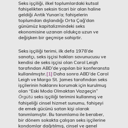
Seks işçiliği, ilkel toplumlardaki kutsal
fahişelikten seksin ticari bir alan haline
geldiği Antik Yunan’a; fahişelerin
toplumdan dışlandığı Orta Çağ’dan
günümüz kapitalizmindeki seks
ekonomisine uzanan oldukça uzun ve
değişken bir geçmişe sahiptir.
Seks işçiliği terimi, ilk defa 1978’de
sanatçı, seks işçisi hakları savunucusu ve
kendisi de seks işçisi olan Carol Leigh
tarafından ABD’de yapılan bir konferansta
kullanılmıştır.
[1]
Daha sonra ABD’de Carol
Leigh ve Margo St. James tarafından seks
işçilerinin haklarını korumak için kurulmuş
olan “Eski Moda Olmaktan Vazgeçin”
Örgütü
seks işçiliği terimini kullanmış ve
fahişeliği cinsel hizmet sunumu, fahişeyi
de emek gücünü satan kişi olarak
tanımlamıştır. Bu tanımlama ile beraber,
bir dönem sokakta çalışan seks işçilerine
kondomlar dağıtılmış, cinsel ve genel