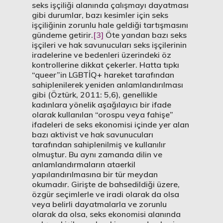
seks işçiliği alanında çalışmayı dayatması
gibi durumlar, bazı kesimler için seks
işçiliğinin zorunlu hale geldiği tartışmasını
gündeme getirir.
[3]
Öte yandan bazı seks
işçileri ve hak savunucuları seks işçilerinin
iradelerine ve bedenleri üzerindeki öz
kontrollerine dikkat çekerler. Hatta tıpkı
“queer”in LGBTİQ+ hareket tarafından
sahiplenilerek yeniden anlamlandırılması
gibi (Öztürk, 2011: 5,6), genellikle
kadınlara yönelik aşağılayıcı bir ifade
olarak kullanılan “orospu veya fahişe”
ifadeleri de seks ekonomisi içinde yer alan
bazı aktivist ve hak savunucuları
tarafından sahiplenilmiş ve kullanılır
olmuştur. Bu aynı zamanda dilin ve
anlamlandırmaların ataerkil
yapılandırılmasına bir tür meydan
okumadır. Girişte de bahsedildiği üzere,
özgür seçimlerle ve iradi olarak da olsa
veya belirli dayatmalarla ve zorunlu
olarak da olsa, seks ekonomisi alanında