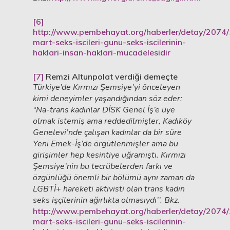
[6]
http://www.pembehayat.org/haberler/detay/2074/
mart-seks-iscileri-gunu-seks-iscilerinin-
haklari-insan-haklari-mucadelesidir
[7]
Remzi Altunpolat verdiği demeçte
Türkiye’de Kırmızı Şemsiye’yi önceleyen
kimi deneyimler yaşandığından söz eder:
“Na-trans kadınlar DİSK Genel İş’e üye
olmak istemiş ama reddedilmişler, Kadıköy
Genelevi’nde çalışan kadınlar da bir süre
Yeni Emek-İş’de örgütlenmişler ama bu
girişimler hep kesintiye uğramıştı. Kırmızı
Şemsiye’nin bu tecrübelerden farkı ve
özgünlüğü önemli bir bölümü aynı zaman da
LGBTİ+ hareketi aktivisti olan trans kadın
seks işçilerinin ağırlıkta olmasıydı’’. Bkz.
http://www.pembehayat.org/haberler/detay/2074/
mart-seks-iscileri-gunu-seks-iscilerinin-