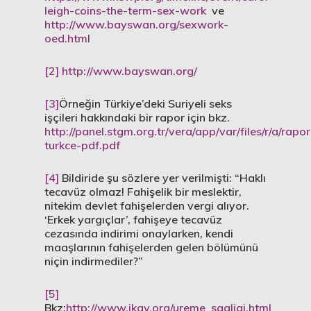
leigh-coins-the-term-sex-work
ve
http://www.bayswan.org/sexwork-
oed.html
[2]
http://www.bayswan.org/
[3]
Örneğin Türkiye’deki Suriyeli seks
işçileri hakkındaki bir rapor için bkz.
http://panel.stgm.org.tr/vera/app/var/files/r/a/rapor
turkce-pdf.pdf
[4]
Bildiride şu sözlere yer verilmişti: “Haklı
tecavüz olmaz! Fahişelik bir meslektir,
nitekim devlet fahişelerden vergi alıyor.
‘Erkek yargıçlar’, fahişeye tecavüz
cezasında indirimi onaylarken, kendi
maaşlarının fahişelerden gelen bölümünü
niçin indirmediler?”
[5]
Bkz:
http://www.ikgv.org/ureme_sagligi.html