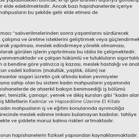
lir elde edebilmektedir. Ancak bazı hapishanelerde içeriye
ahpusların bu şekilde gelir elde etmesi de
macı “salıverilmelerinden sonra yaşamlarını sürdürecek
 çalışma ve üretme isteklerini geliştirmek veya güçlendirme
 olarak yapılması, meslek edindirmeye yönelik olmaması,
olarak görülen işlerin yaptırılması bu iddia ile çelişmektedir.
yanmamaktadır ve çalışan hükümlü ve tutukluların sigortalıl
 a bendine göre yalnızca iş kazası, meslek hastalığı ve anal
n vadeli kollarını (malullük, yaşlılık, ölüm) ise
sanlar asgari ücretin çok altında kalan yevmiyeler
ısına sahip olan bu sistem kadın mahpusların yaşamında
ishanelerde de ataerkil bakışın benimsediği iş bölümü
eri, temizlik, çamaşır, yemek ve dikiş kursları gibi “kadın alan
ş Milletlerin
Kadınlar ve Hapsedilme Üzerine El Kitabı
ın mahpusların iş ve eğitim konularında ayrımcılığa
recinde meslek edinme imkanı bulamayan kadınlar, tahliye
kte ve şiddete maruz kalma riskleri artmaktadır.
sorun hapishanelerin fiziksel yapısından kaynaklanmaktadır.