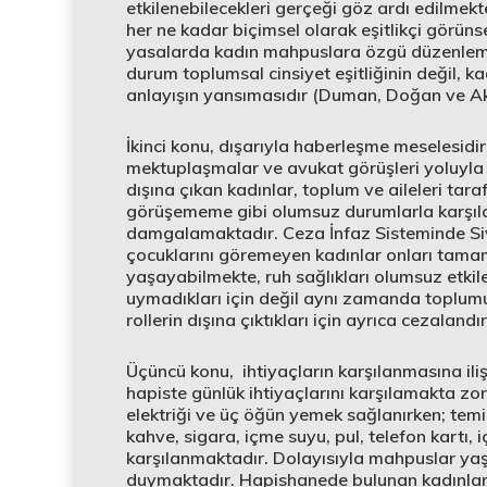
etkilenebilecekleri gerçeği göz ardı edilmekt
her ne kadar biçimsel olarak eşitlikçi görün
yasalarda kadın mahpuslara özgü düzenlem
durum toplumsal cinsiyet eşitliğinin değil, ka
anlayışın yansımasıdır (Duman, Doğan ve Ak
İkinci konu, dışarıyla haberleşme meselesidir
mektuplaşmalar ve avukat görüşleri yoluyla 
dışına çıkan kadınlar, toplum ve aileleri ta
görüşememe gibi olumsuz durumlarla karşılaş
damgalamaktadır. Ceza İnfaz Sisteminde Si
çocuklarını göremeyen kadınlar onları tama
yaşayabilmekte, ruh sağlıkları olumsuz etki
uymadıkları için değil aynı zamanda toplumun
rollerin dışına çıktıkları için ayrıca cezalandı
Üçüncü konu, ihtiyaçların karşılanmasına ili
hapiste günlük ihtiyaçlarını karşılamakta z
elektriği ve üç öğün yemek sağlanırken; temi
kahve, sigara, içme suyu, pul, telefon kartı,
karşılanmaktadır. Dolayısıyla mahpuslar yaşa
duymaktadır. Hapishanede bulunan kadınlar ç