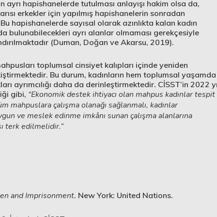
n ayrı hapishanelerde tutulması anlayışı hakim olsa da,
ısı erkekler için yapılmış hapishanelerin sonradan
Bu hapishanelerde sayısal olarak azınlıkta kalan kadın
 bulunabilecekleri ayrı alanlar olmaması gerekçesiyle
rlandırılmaktadır (Duman, Doğan ve Akarsu, 2019).
hpusları toplumsal cinsiyet kalıpları içinde yeniden
kiştirmektedir. Bu durum, kadınların hem toplumsal yaşamda
rı ayrımcılığı daha da derinleştirmektedir. CİSST’in 2022 yı
iği gibi,
“Ekonomik destek ihtiyacı olan mahpus kadınlar tespit
üm mahpuslara çalışma olanağı sağlanmalı, kadınlar
a uygun ve meslek edinme imkânı sunan çalışma alanlarına
ı terk edilmelidir.”
n and Imprisonment
. New York: United Nations.