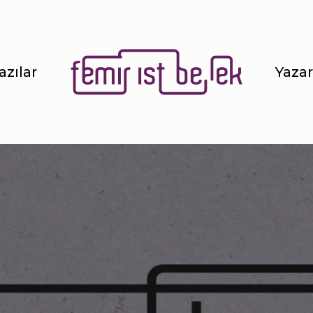
azılar
Yazar