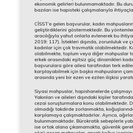
ekonomik gelirleri bulunmamaktadır. Bu duru
bazıları ise hapisteki çalışmalarıyla ihtiyaç
CİSST’e gelen başvurular, kadın mahpusların 
geliştirdiklerini göstermektedir. Bu yöntemle
aracılığıyla yahut onlarla evlenerek bu ihti
2019: 117). İstekleri dışında, zorunluluk ve 
kadınlar için çok travmatik olabilmektedir. 
olabilmekte, toplum veya diğer mahpuslar 
erkek arasındaki eşitsiz güç dinamikleri kadın
başvurulara göre ailesi tarafından terk edil
karşılayabilmek için başka mahpusların çama
arasında yeni bir ezen ve ezilen ilişkisi ya
Siyasi mahpuslar, hapishanelerde çalışmayı
Yakınları ve aileleri dışındaki kişiler taraf
cezai soruşturmalara konu olabilmektedir. Dol
olmadığı takdirde zorlanmakta, koğuşlarında k
karşılamaya çalışmaktadırlar. Ayrıca, ağırl
bulunmamaktadır. Bürokratik sebeplerle yab
ise ortak alana çıkamamakta, güvenlik gerek
sözü geçen mahpuslar, ancak koğuş içerisinde 