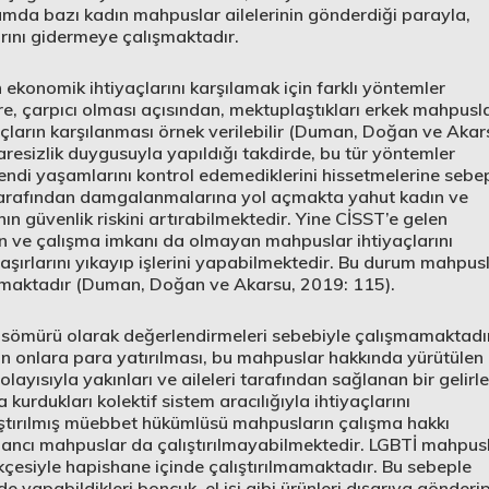
mda bazı kadın mahpuslar ailelerinin gönderdiği parayla,
larını gidermeye çalışmaktadır.
ekonomik ihtiyaçlarını karşılamak için farklı yöntemler
re, çarpıcı olması açısından, mektuplaştıkları erkek mahpusl
yaçların karşılanması örnek verilebilir (Duman, Doğan ve Akar
çaresizlik duygusuyla yapıldığı takdirde, bu tür yöntemler
Kendi yaşamlarını kontrol edemediklerini hissetmelerine sebe
tarafından damgalanmalarına yol açmakta yahut kadın ve
ın güvenlik riskini artırabilmektedir. Yine CİSST’e gelen
en ve çalışma imkanı da olmayan mahpuslar ihtiyaçlarını
şırlarını yıkayıp işlerini yapabilmektedir. Bu durum mahpus
ratmaktadır (Duman, Doğan ve Akarsu, 2019: 115).
 sömürü olarak değerlendirmeleri sebebiyle çalışmamaktadır
ından onlara para yatırılması, bu mahpuslar hakkında yürütülen
ayısıyla yakınları ve aileleri tarafından sağlanan bir gelirle
urdukları kolektif sistem aracılığıyla ihtiyaçlarını
aştırılmış müebbet hükümlüsü mahpusların çalışma hakkı
ancı mahpuslar da çalıştırılmayabilmektedir. LGBTİ mahpus
çesiyle hapishane içinde çalıştırılmamaktadır. Bu sebeple
yapabildikleri boncuk, el işi gibi ürünleri dışarıya gönderi