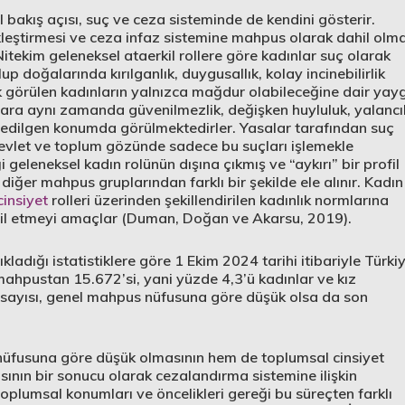
l bakış açısı, suç ve ceza sisteminde de kendini gösterir.
ekleştirmesi ve ceza infaz sistemine mahpus olarak dahil olma
itekim geleneksel ataerkil rollere göre kadınlar suç olarak
lup doğalarında kırılganlık, duygusallık, kolay incinebilirlik
k görülen kadınların yalnızca mağdur olabileceğine dair yay
nlara aynı zamanda güvenilmezlik, değişken huyluluk, yalancıl
e edilgen konumda görülmektedirler. Yasalar tarafından suç
n, devlet ve toplum gözünde sadece bu suçları işlemekle
eleneksel kadın rolünün dışına çıkmış ve “aykırı” bir profil
 diğer mahpus gruplarından farklı bir şekilde ele alınır. Kadın
insiyet
rolleri üzerinden şekillendirilen kadınlık normlarına
hil etmeyi amaçlar (Duman, Doğan ve Akarsu, 2019).
adığı istatistiklere göre 1 Ekim 2024 tarihi itibariyle Türki
hpustan 15.672’si, yani yüzde 4,3’ü kadınlar ve kız
sayısı, genel mahpus nüfusuna göre düşük olsa da son
üfusuna göre düşük olmasının hem de toplumsal cinsiyet
sının bir sonucu olarak cezalandırma sistemine ilişkin
oplumsal konumları ve öncelikleri gereği bu süreçten farklı