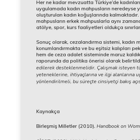
Her ne kadar mevzuatta Türkiye’de kadınları
uygulamada kadın mahpusların neredeyse yar
oluşturulan kadın koğuşlarında kalmaktadır. 
mahpusların erkek mahpuslarla aynı zamanda
atölye, spor, kurs faaliyetleri oldukça sını
Sonuç olarak, cezalandırma sistemi, kadın ma
konumlandırmakta ve bu eşitsiz kalıpları pe
hem de ceza adalet sisteminde maruz kaldıkla
raporunda da politika önerisi olarak belirtild
edilerek desteklenmelidir. Çalışmak isteyen t
yeteneklerine, ihtiyaçlarına ve ilgi alanların
yönlendirilmeli, bu süreçte cinsiyetçi bakış açıs
Kaynakça
Birleşmiş Milletler (2010).
Handbook on Wome