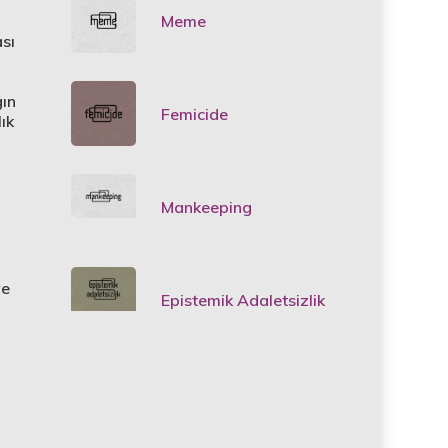
Meme
sı
gın
Femicide
ık
Mankeeping
ye
Epistemik Adaletsizlik