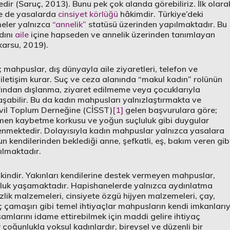
edir (Saruç, 2013). Bunu pek çok alanda görebiliriz. İlk olara
se de yasalarda
cinsiyet körlüğü
hâkimdir. Türkiye’deki
eler yalnızca
“annelik”
statüsü üzerinden yapılmaktadır. Bu
dını
aile
içine hapseden ve annelik üzerinden tanımlayan
arsu, 2019).
; mahpuslar, dış dünyayla aile ziyaretleri, telefon ve
iletişim kurar. Suç ve ceza alanında “makul kadın” rolünün
rafından dışlanma, ziyaret edilmeme veya çocuklarıyla
abilir. Bu da kadın mahpusları yalnızlaştırmakta ve
vil Toplum Derneğine (CİSST)
[1]
gelen başvurulara göre;
men kaybetme korkusu ve yoğun suçluluk gibi duygular
lenmektedir. Dolayısıyla kadın mahpuslar yalnızca yasalara
 kendilerinden beklediği anne, şefkatli, eş, bakım veren gib
rılmaktadır.
şkindir. Yakınları kendilerine destek vermeyen mahpuslar,
orluk yaşamaktadır. Hapishanelerde yalnızca aydınlatma
zlik malzemeleri, cinsiyete özgü hijyen malzemeleri, çay,
 iç çamaşırı gibi temel ihtiyaçlar mahpusların kendi imkanları
mlarını idame ettirebilmek için maddi gelire ihtiyaç
oğunlukla yoksul kadınlardır, bireysel ve düzenli bir