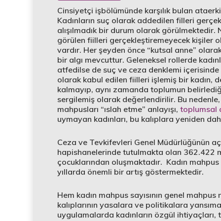
Cinsiyetçi işbölümünde karşılık bulan ataerki
Kadınların suç olarak addedilen filleri gerç
alışılmadık bir durum olarak görülmektedir. N
görülen fiilleri gerçekleştiremeyecek kişiler o
vardır. Her şeyden önce “kutsal anne” olara
bir algı mevcuttur. Geleneksel rollerde kadı
atfedilse de suç ve ceza denklemi içerisind
olarak kabul edilen fiilleri işlemiş bir kadı
kalmayıp, aynı zamanda toplumun belirlediği g
sergilemiş olarak değerlendirilir. Bu nedenle,
mahpusları “ıslah etme” anlayışı,
toplumsal c
uymayan kadınları, bu kalıplara yeniden da
Ceza ve Tevkifevleri Genel Müdürlüğünün açıkl
hapishanelerinde tutulmakta olan 362.422 ma
çocuklarından oluşmaktadır. Kadın mahpus 
yıllarda önemli bir artış göstermektedir.
Hem kadın mahpus sayısının genel mahpus n
kalıplarının yasalara ve politikalara yansıma
uygulamalarda kadınların özgül ihtiyaçları, t