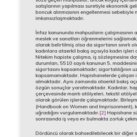
satışlarının yapılması suretiyle ekonomik ge
boncuk alınmasının engellenmesi sebebiyle m
imkansızlaşmaktadır.
İnfaz kanununda mahpusların çalışmasının a
meslek ve sanatları öğrenmelerini sağlamak,
olarak belirtilmiş olsa da sigortanın sınırlı
kadınlara ataerkil bakış açısıyla kadın işleri 
Nitekim hapiste çalışma, iş sözleşmesine da
durumları, 5510 sayılı kanunun 5. maddesinin
sigortasını kapsamaktadır; sigortalılığının uzu
kapsamamaktadır. Hapishanelerde çalışan in
almaktadır. Aynı zamanda ataerkil bakış aç
özgün sonuçlar yaratmaktadır. Kadınlar, hap
çerçevesinde mantı atölyeleri, tekstil atölyel
olarak görülen işlerde çalışmaktadır. Birleşmi
(Handbook on Women and Imprisonment), kad
uğradığını vurgulamaktadır.
[2]
Hapishane sü
sonrasında iş veya ev bulmakta zorluk çekme
Dördüncü olarak bahsedilebilecek bir diğer 