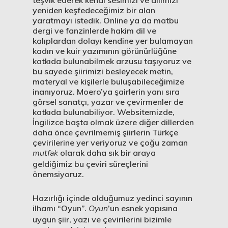
teşvik ederek kendi sesimizi ve dilimizi
yeniden keşfedeceğimiz bir alan
yaratmayı istedik. Online ya da matbu
dergi ve fanzinlerde hakim dil ve
kalıplardan dolayı kendine yer bulamayan
kadın ve kuir yazımının görünürlüğüne
katkıda bulunabilmek arzusu taşıyoruz ve
bu sayede şiirimizi besleyecek metin,
materyal ve kişilerle buluşabileceğimize
inanıyoruz. Moero’ya şairlerin yanı sıra
görsel sanatçı, yazar ve çevirmenler de
katkıda bulunabiliyor. Websitemizde,
İngilizce başta olmak üzere diğer dillerden
daha önce çevrilmemiş şiirlerin Türkçe
çevirilerine yer veriyoruz ve çoğu zaman
mutfak
olarak daha sık bir araya
geldiğimiz bu çeviri süreçlerini
önemsiyoruz.
Hazırlığı içinde olduğumuz yedinci sayının
ilhamı “Oyun”.
Oyun
’un esnek yapısına
uygun şiir, yazı ve çevirilerini bizimle