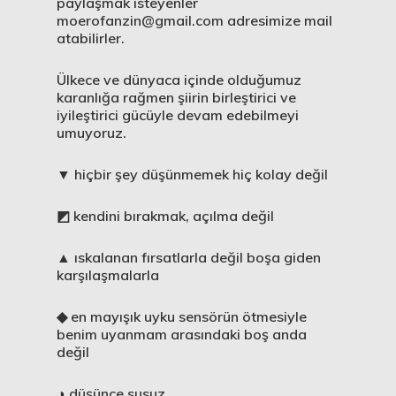
paylaşmak isteyenler
moerofanzin@gmail.com adresimize mail
atabilirler.
Ülkece ve dünyaca içinde olduğumuz
karanlığa rağmen şiirin birleştirici ve
iyileştirici gücüyle devam edebilmeyi
umuyoruz.
▼ hiçbir şey düşünmemek hiç kolay değil
◩ kendini bırakmak, açılma değil
▲ ıskalanan fırsatlarla değil boşa giden
karşılaşmalarla
◆ en mayışık uyku sensörün ötmesiyle
benim uyanmam arasındaki boş anda
değil
◑ düşünce susuz