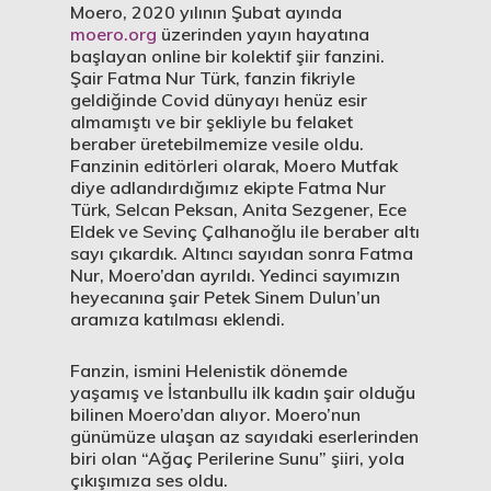
Moero, 2020 yılının Şubat ayında
moero.org
üzerinden yayın hayatına
başlayan online bir kolektif şiir fanzini.
Şair Fatma Nur Türk, fanzin fikriyle
geldiğinde Covid dünyayı henüz esir
almamıştı ve bir şekliyle bu felaket
beraber üretebilmemize vesile oldu.
Fanzinin editörleri olarak, Moero Mutfak
diye adlandırdığımız ekipte Fatma Nur
Türk, Selcan Peksan, Anita Sezgener, Ece
Eldek ve Sevinç Çalhanoğlu ile beraber altı
sayı çıkardık. Altıncı sayıdan sonra Fatma
Nur, Moero’dan ayrıldı. Yedinci sayımızın
heyecanına şair Petek Sinem Dulun’un
aramıza katılması eklendi.
Fanzin, ismini Helenistik dönemde
yaşamış ve İstanbullu ilk kadın şair olduğu
bilinen Moero’dan alıyor. Moero’nun
günümüze ulaşan az sayıdaki eserlerinden
biri olan “Ağaç Perilerine Sunu” şiiri, yola
çıkışımıza ses oldu.