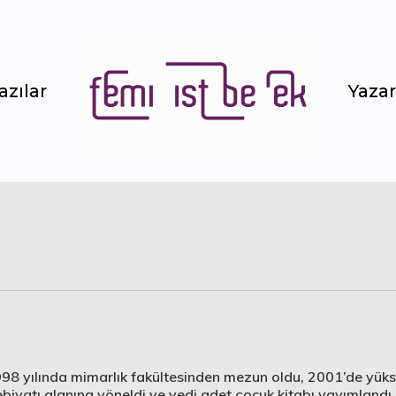
azılar
Yazar
998 yılında mimarlık fakültesinden mezun oldu, 2001’de yüks
iyatı alanına yöneldi ve yedi adet çocuk kitabı yayımlandı.