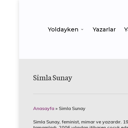
Yoldayken
Yazarlar
Y
Simla Sunay
Anasayfa
»
Simla Sunay
Simla Sunay, feminist, mimar ve yazardır. 1
tamamladı. 2006 yılından itibaren çocuk edeb