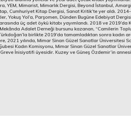
itera, YEM, Mimarist, Mimarlık Dergisi, Beyond İstanbul, Amarg
Kitap, Cumhuriyet Kitap Dergisi, Sanat Kritik’te yer aldı. 2014
ükler, Yokuş Yol’a, Parşomen, Dünden Bugüne Edebiyat Dergisi
arasında üç adet öykü kitabı yayımlandı. 2018 ve 2019’da Ka
. Mekânda Adalet Derneği bursunu kazanan, “Camilerin Toplu
Türkdoğan’la birlikte 2019’da tamamladıktan sonra kadın ar
ere, 2021 yılında, Mimar Sinan Güzel Sanatlar Üniversitesi 
ubesi Kadın Komisyonu, Mimar Sinan Güzel Sanatlar Üniver
 Greve İnisiyatifi üyesidir. Kuzey ve Güneş Özdemir’in annesi
m