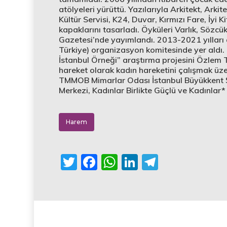
atölyeleri yürüttü. Yazılarıyla Arkitekt, Ark
Kültür Servisi, K24, Duvar, Kırmızı Fare, İyi 
kapaklarını tasarladı. Öyküleri Varlık, Sözc
Gazetesi’nde yayımlandı. 2013-2021 yılları 
Türkiye) organizasyon komitesinde yer aldı
İstanbul Örneği” araştırma projesini Özlem 
hareket olarak kadın hareketini çalışmak üz
TMMOB Mimarlar Odası İstanbul Büyükkent Ş
Merkezi, Kadınlar Birlikte Güçlü ve Kadınlar*
Harem
Twitter
Facebook
WhatsApp
LinkedIn
Telegra