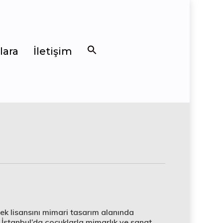
lara
İletişim
ek lisansını mimari tasarım alanında
 İstanbul’da çocuklarla mimarlık ve sanat