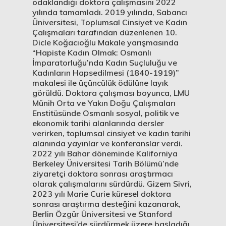
odaklandığı doktora çalışmasını 2022
yılında tamamladı. 2019 yılında, Sabancı
Üniversitesi, Toplumsal Cinsiyet ve Kadın
Çalışmaları tarafından düzenlenen 10.
Dicle Koğacıoğlu Makale yarışmasında
“Hapiste Kadın Olmak: Osmanlı
İmparatorluğu’nda Kadın Suçluluğu ve
Kadınların Hapsedilmesi (1840-1919)”
makalesi ile üçüncülük ödülüne layık
görüldü. Doktora çalışması boyunca, LMU
Münih Orta ve Yakın Doğu Çalışmaları
Enstitüsünde Osmanlı sosyal, politik ve
ekonomik tarihi alanlarında dersler
verirken, toplumsal cinsiyet ve kadın tarihi
alanında yayınlar ve konferanslar verdi.
2022 yılı Bahar döneminde Kaliforniya
Berkeley Üniversitesi Tarih Bölümü’nde
ziyaretçi doktora sonrası araştırmacı
olarak çalışmalarını sürdürdü. Gizem Sivri,
2023 yılı Marie Curie küresel doktora
sonrası araştırma desteğini kazanarak,
Berlin Özgür Üniversitesi ve Stanford
Üniversitesi’de sürdürmek üzere başladığı